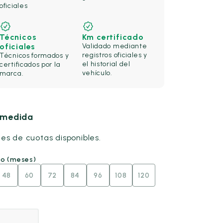
oficiales
Técnicos
Km certificado
oficiales
Validado mediante
registros oficiales y
Técnicos formados y
el historial del
certificados por la
vehículo.
marca.
u medida
nes de cuotas disponibles.
go (meses)
48
60
72
84
96
108
120