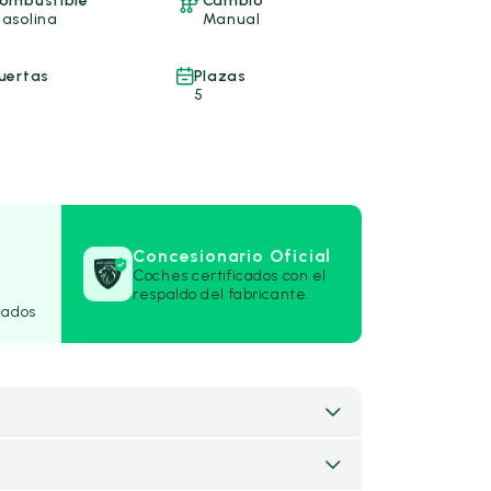
ombustible
Cambio
asolina
Manual
uertas
Plazas
5
Concesionario Oficial
Coches certificados con el
respaldo del fabricante.
rados