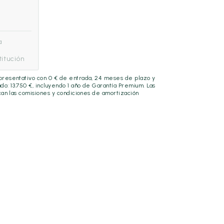
a
itución
epresentativo con
0
€ de entrada,
24
meses de plazo y
ado:
13.750
€, incluyendo
1 año
de Garantía Premium. Las
lican las comisiones y condiciones de amortización