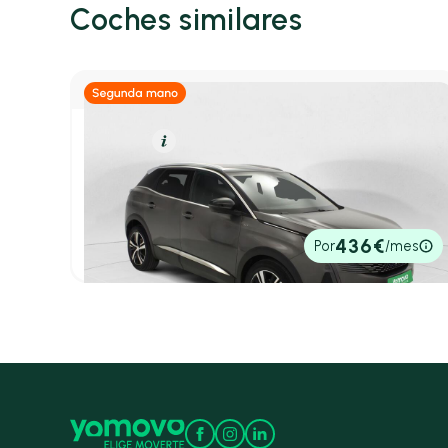
Coches similares
Gasolina
Resumen
Peugeot 3008
1.2 PureTech 96KW (130CV) S&S GT
2021
53.937 km
130cv
Manual
17.500€
436€
Por
/mes
P.V.P. contado