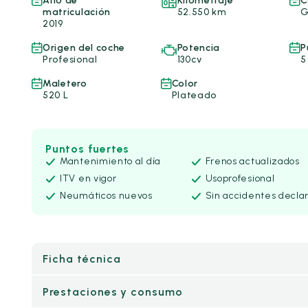
Año de
Kilometraje
C
matriculación
52.550 km
G
2019
Origen del coche
Potencia
P
Profesional
130cv
5
Maletero
Color
520 L
Plateado
Puntos fuertes
Mantenimiento al día
Frenos actualizados
ITV en vigor
Uso
profesional
Neumáticos nuevos
Sin accidentes decla
Ficha técnica
Prestaciones y consumo