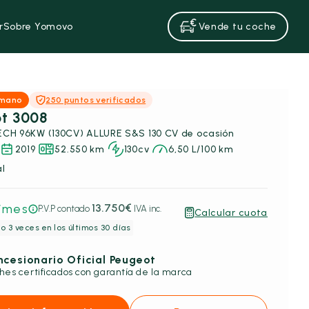
r
Sobre Yomovo
Vende tu coche
 mano
250 puntos verificados
t 3008
1.2 PURETECH 96KW (130CV) ALLURE S&S 130 CV de ocasión
2019
52.550 km
130cv
6,50 L/100 km
l
/mes
13.750€
P.V.P contado
IVA inc.
Calcular cuota
o 3 veces en los últimos 30 días
cesionario Oficial Peugeot
hes certificados con garantía de la marca