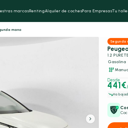
estras marcas
Renting
Alquiler de coches
Para Empresas
Tu talle
egunda mano
Segunda
Peugeo
Gasolina
Manua
Desde
441€
Ha bajad
Con
Coc