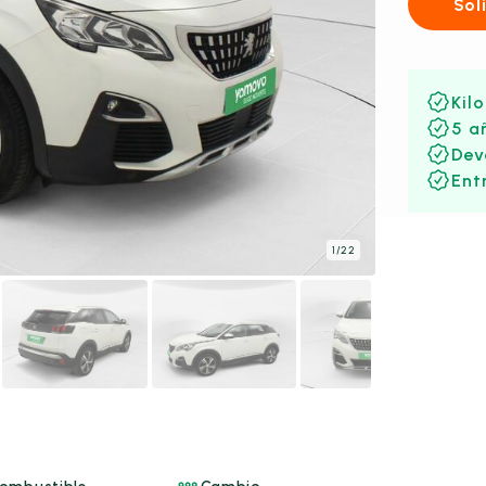
Sol
Kil
5 a
Dev
Ent
1
/
22