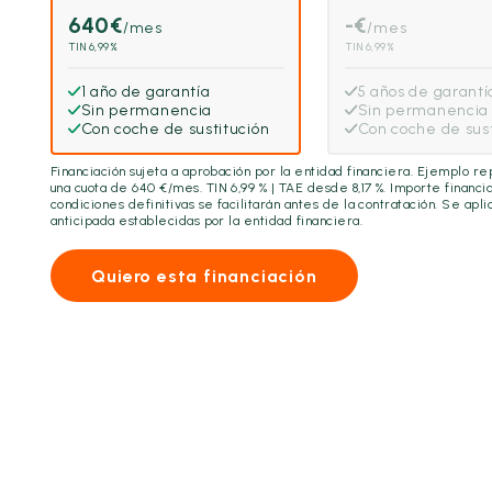
640
€
-
€
/mes
/mes
TIN 6,99%
TIN 6,99%
1 año de garantía
5 años de garantí
Sin permanencia
Sin permanencia
Con coche de sustitución
Con coche de sust
Financiación sujeta a aprobación por la entidad financiera. Ejemplo r
una cuota de
640
€/mes. TIN 6,99 % | TAE desde 8,17 %. Importe financi
condiciones definitivas se facilitarán antes de la contratación. Se ap
anticipada establecidas por la entidad financiera.
Quiero esta financiación