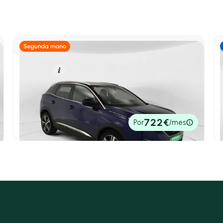
Gasolina
Resumen
Peugeot 3008
1.2 PURETECH 96KW (130CV) GT LINE S&S
2018
50.350 km
130cv
Manual
15.500€
722€
Por
/mes
P.V.P. contado