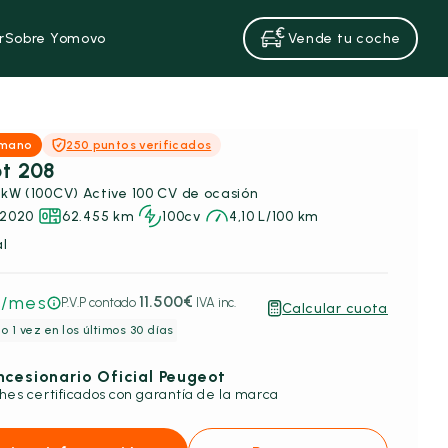
r
Sobre Yomovo
Vende tu coche
 mano
250 puntos verificados
t 208
BlueHDi 73kW (100CV) Active 100 CV de ocasión
2020
62.455 km
100cv
4,10 L/100 km
l
€
/mes
11.500€
P.V.P contado
IVA inc.
Calcular cuota
o 1 vez en los últimos 30 días
cesionario Oficial Peugeot
hes certificados con garantía de la marca