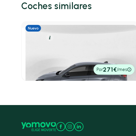
Coches similares
Gasolina
Resumen
Peugeot 208
Berlina 1.2 MHEV 110 E-DCS6 AUTO ALLURE 110 5P
4,50 l/100 Km
110cv
Automático
22.500€
271€
Por
/mes
P.V.P. contado