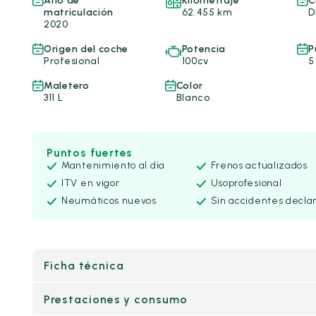
Año de
Kilometraje
C
matriculación
62.455 km
D
2020
Origen del coche
Potencia
P
Profesional
100cv
5
Maletero
Color
311 L
Blanco
Puntos fuertes
Mantenimiento al día
Frenos actualizados
ITV en vigor
Uso
profesional
Neumáticos nuevos
Sin accidentes decla
Ficha técnica
Prestaciones y consumo