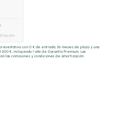
a
itución
epresentativo con
0
€ de entrada,
36
meses de plazo y una
11.500
€, incluyendo
1 año
de Garantía Premium. Las
lican las comisiones y condiciones de amortización