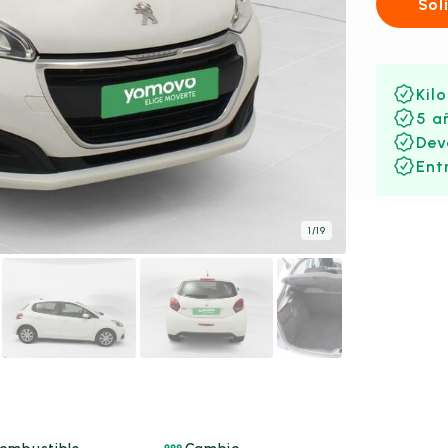
Sol
Kil
5 a
Dev
Ent
1
/
19