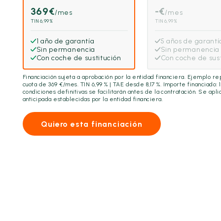
369
€
-
€
/mes
/mes
TIN 6,99%
TIN 6,99%
1 año de garantía
5 años de garantí
Sin permanencia
Sin permanencia
Con coche de sustitución
Con coche de sust
Financiación sujeta a aprobación por la entidad financiera. Ejemplo r
cuota de
369
€/mes. TIN 6,99 % | TAE desde 8,17 %. Importe financiado:
condiciones definitivas se facilitarán antes de la contratación. Se ap
anticipada establecidas por la entidad financiera.
Quiero esta financiación