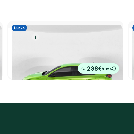
Gasolina
Resumen
Peugeot 208
Berlina 1.2 MHEV 110 E-DCS6 AUTO STYLE 110 5P
4,50 l/100 Km
110cv
Automático
19.700€
238€
Por
/mes
P.V.P. contado