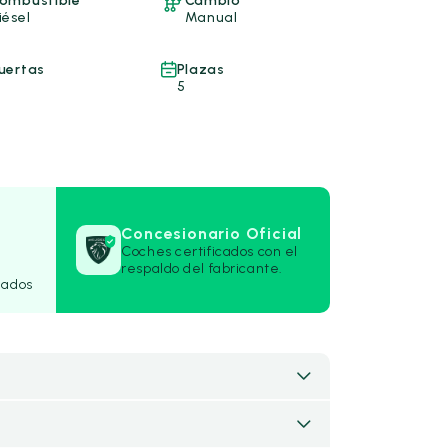
ombustible
Cambio
iésel
Manual
uertas
Plazas
5
Concesionario Oficial
Coches certificados con el
respaldo del fabricante.
rados