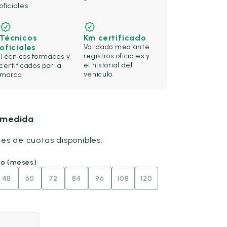
oficiales
Técnicos
Km certificado
oficiales
Validado mediante
registros oficiales y
Técnicos formados y
el historial del
certificados por la
vehículo.
marca.
u medida
nes de cuotas disponibles.
go (meses)
48
60
72
84
96
108
120