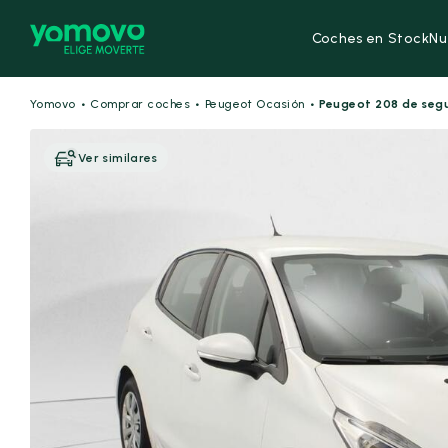
Coches en Stock
Nu
·
·
·
Yomovo
Comprar coches
Peugeot Ocasión
Peugeot 208 de se
Ver similares