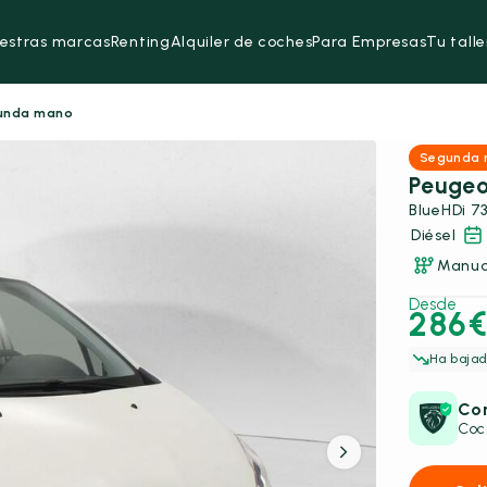
estras marcas
Renting
Alquiler de coches
Para Empresas
Tu talle
gunda mano
Segunda
Peugeo
Diésel
Manua
Desde
286
Ha bajad
Con
Coc