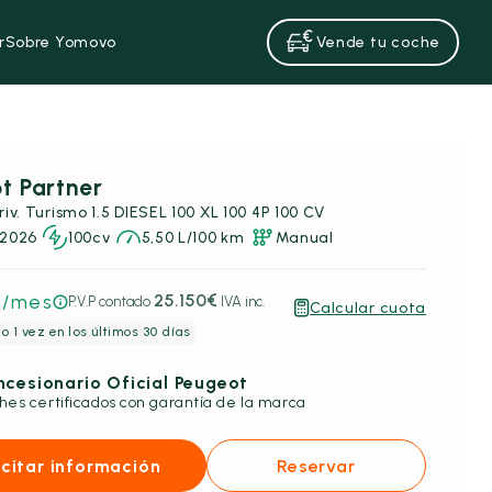
r
Sobre Yomovo
Vende tu coche
t Partner
iv. Turismo 1.5 DIESEL 100 XL 100 4P 100 CV
2026
100cv
5,50 L/100 km
Manual
€
/mes
25.150€
P.V.P contado
IVA inc.
Calcular cuota
o 1 vez en los últimos 30 días
cesionario Oficial Peugeot
hes certificados con garantía de la marca
icitar información
Reservar