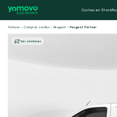
Coches en Stock
Nu
·
·
·
Yomovo
Comprar coches
Peugeot
Peugeot Partner
Ver similares