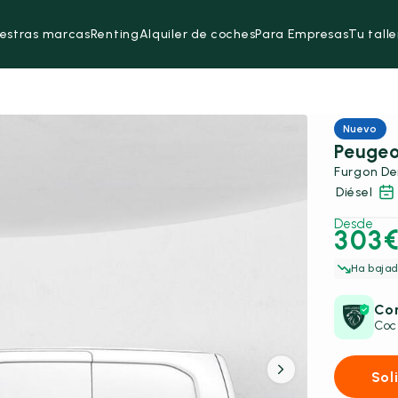
estras marcas
Renting
Alquiler de coches
Para Empresas
Tu talle
Nuevo
Peugeo
Furgon Der
Diésel
Desde
303
Ha bajad
Con
Coc
Sol