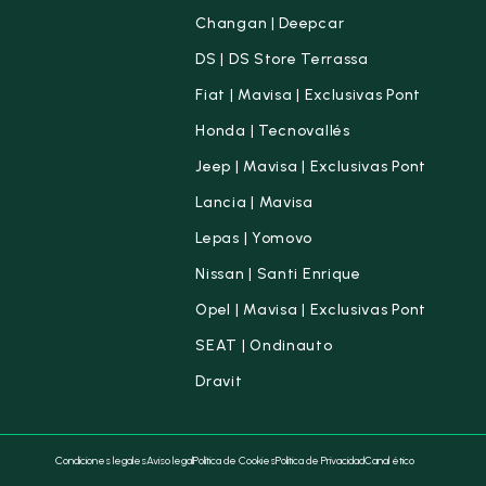
Changan | Deepcar
DS | DS Store Terrassa
Fiat | Mavisa | Exclusivas Pont
Honda | Tecnovallés
Jeep | Mavisa | Exclusivas Pont
Lancia | Mavisa
Lepas | Yomovo
Nissan | Santi Enrique
Opel | Mavisa | Exclusivas Pont
SEAT | Ondinauto
Dravit
Condiciones legales
Aviso legal
Política de Cookies
Política de Privacidad
Canal ético