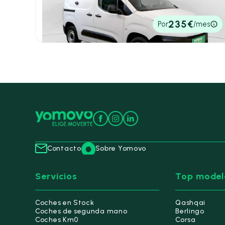
600KG
2022
74.952 km
98cv
Manual
13.290€
235€
Por
/mes
P.V.P. contado
Contacto
Sobre Yomovo
Servicios
Top model
Coches en Stock
Qashqai
Coches de segunda mano
Berlingo
Coches Km0
Corsa