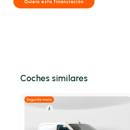
Quiero esta financiación
Coches similares
Diésel
Resumen
Peugeot Partner
*PARTNER FURGON 1.5 BLUEHDI 100 STANDARD 4P