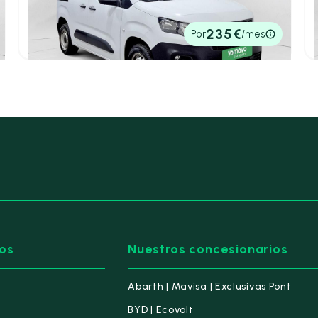
600KG
2022
79.821 km
98cv
Manual
13.290€
235€
Por
/mes
P.V.P. contado
os
Nuestros concesionarios
Abarth | Mavisa | Exclusivas Pont
BYD | Ecovolt