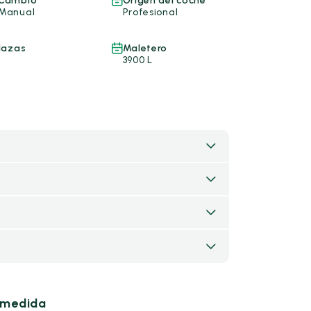
Cambio
Origen del coche
Manual
Profesional
lazas
Maletero
3900 L
u medida