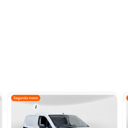
Diésel
Resumen
Peugeot Partner
*PARTNER 1.5 BLUEHDI 100 PRO STANDARD 3P