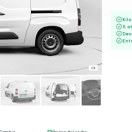
Kil
5 a
Dev
Ent
1
/
8