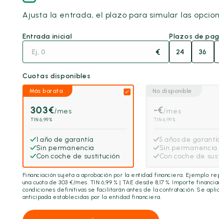
Ajusta la entrada, el plazo para simular las opcio
Entrada inicial
Plazos de pa
€
24
36
Cuotas disponibles
Más barata
No disponible
303
€
-
€
/mes
/mes
TIN 6,99%
TIN 6,99%
1 año de garantía
5 años de garantí
Sin permanencia
Sin permanencia
Con coche de sustitución
Con coche de sust
Financiación sujeta a aprobación por la entidad financiera. Ejemplo r
una cuota de
303
€/mes. TIN 6,99 % | TAE desde 8,17 %. Importe financi
condiciones definitivas se facilitarán antes de la contratación. Se ap
anticipada establecidas por la entidad financiera.