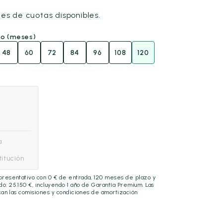
nes de cuotas disponibles.
go (meses)
48
60
72
84
96
108
120
a
itución
epresentativo con
0
€ de entrada,
120
meses de plazo y
ado:
25.150
€, incluyendo
1 año
de Garantía Premium. Las
lican las comisiones y condiciones de amortización