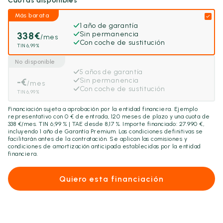
Cuotas disponibles
Más barata
1 año de garantía
338
€
Sin permanencia
/mes
Con coche de sustitución
TIN 6,99%
No disponible
5 años de garantía
-
€
Sin permanencia
/mes
Con coche de sustitución
TIN 6,99%
Financiación sujeta a aprobación por la entidad financiera. Ejemplo
representativo con
0
€ de entrada,
120
meses de plazo y una cuota de
338
€/mes. TIN 6,99 % | TAE desde 8,17 %. Importe financiado:
27.990
€,
incluyendo
1 año
de Garantía Premium. Las condiciones definitivas se
facilitarán antes de la contratación. Se aplican las comisiones y
condiciones de amortización anticipada establecidas por la entidad
financiera.
Quiero esta financiación