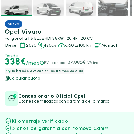
Nuevo
Opel Vivaro
Furgoneta 1.5 BLUEHDI 88KW 120 4P 120 CV
Diésel
2026
120cv
6,60 L/100 km
Manual
Desde
338€
/mes
27.990€
P.V.P contado
IVA inc.
Ha bajado 3 veces en los últimos 30 días
Calcular cuota
Concesionario Oficial Opel
Coches certificados con garantía de la marca
Kilometraje verificado
5 años de garantía con Yomovo Care®