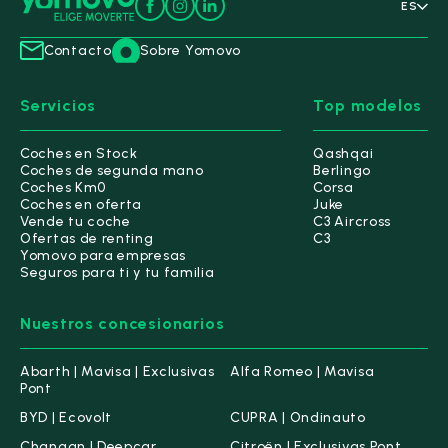
ES
Contacto
Sobre Yomovo
Servicios
Top modelos
Coches en Stock
Qashqai
Coches de segunda mano
Berlingo
Coches Km0
Corsa
Coches en oferta
Juke
Vende tu coche
C3 Aircross
Ofertas de renting
C3
Yomovo para empresas
Seguros para ti y tu familia
Nuestros concesionarios
Abarth | Mavisa | Exclusivas
Alfa Romeo | Mavisa
Pont
BYD | Ecovolt
CUPRA | Ondinauto
Changan | Deepcar
Citroën | Exclusivas Pont