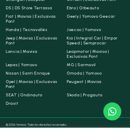
DS | DS Store Terrassa
Ebro | Orbeauto
Fiat | Mavisa | Exclusivas
Geely | Yomovo Geecar
Pont
Honda | Tecnovallés
Jaecoo | Yomovo
Jeep | Mavisa | Exclusivas
Kia | Integral Car | Empor
Pont
Speed | Semprocar
Lancia | Mavisa
Leapmotor | Mavisa |
Exclusivas Pont
Lepas | Yomovo
MG | Sarmovil
Nissan | Santi Enrique
Omoda | Yomovo
Opel | Mavisa | Exclusivas
Peugeot | Mavisa
Pont
SEAT | Ondinauto
Skoda | Pragauto
Dravit
© 2026 Yomovo. Todos los derechos reservados.
Condiciones legales
Aviso legal
Política de Cookies
Política de Privacidad
Canal ético