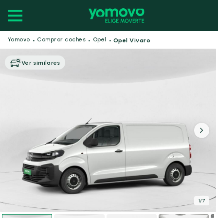
·
·
·
Yomovo
Comprar coches
Opel
Opel Vivaro
Ver similares
1
/
7