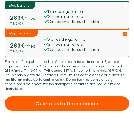
Más barata
1 año de garantía
283
€
Sin permanencia
/mes
Con coche de sustitución
TIN 6,99%
Mejor opción
5 años de garantía
283
€
Sin permanencia
/mes
Con coche de sustitución
TIN 6,99%
Financiación sujeta a aprobación por la entidad financiera. Ejemplo
representativo con
0
€ de entrada,
72
meses de plazo y una cuota de
283
€/mes. TIN 6,99 % | TAE desde 8,17 %. Importe financiado:
15.980
€,
incluyendo
5 años
de Garantía Premium. Las condiciones definitivas se
facilitarán antes de la contratación. Se aplican las comisiones y
condiciones de amortización anticipada establecidas por la entidad
financiera.
Quiero esta financiación