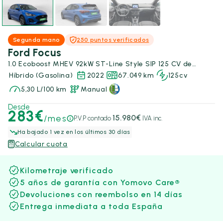
Segunda mano
250 puntos verificados
Ford Focus
1.0 Ecoboost MHEV 92kW ST-Line Style SIP 125 CV de
ocasión
Híbrido (Gasolina)
2022
67.049 km
125cv
5,30 L/100 km
Manual
Desde
283€
/mes
15.980€
P.V.P contado
IVA inc.
Ha bajado 1 vez en los últimos 30 días
Calcular cuota
Kilometraje verificado
5 años de garantía con Yomovo Care®
Devoluciones con reembolso en 14 días
Entrega inmediata a toda España