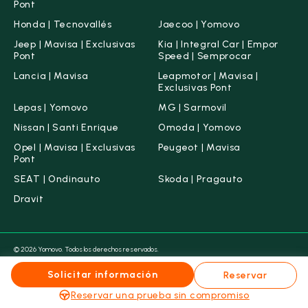
Pont
Honda | Tecnovallés
Jaecoo | Yomovo
Jeep | Mavisa | Exclusivas
Kia | Integral Car | Empor
Pont
Speed | Semprocar
Lancia | Mavisa
Leapmotor | Mavisa |
Exclusivas Pont
Lepas | Yomovo
MG | Sarmovil
Nissan | Santi Enrique
Omoda | Yomovo
Opel | Mavisa | Exclusivas
Peugeot | Mavisa
Pont
SEAT | Ondinauto
Skoda | Pragauto
Dravit
© 2026 Yomovo. Todos los derechos reservados.
Condiciones legales
Aviso legal
Política de Cookies
Política de Privacidad
Canal ético
Solicitar información
Reservar
Grupo Maas & Vallescar ahora es Yomovo
Reservar una prueba sin compromiso