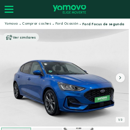
·
·
·
Yomovo
Comprar coches
Ford Ocasión
Ford Focus de segunda m
Ver similares
1
/
3