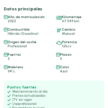
Datos principales
Año de matriculación
Kilometraje
2022
67.049 km
Combustible
Cambio
Híbrido (Gasolina)
Manual
Origen del coche
Potencia
Profesional
125cv
Puertas
Plazas
5
5
Maletero
Color
341 L
Azul
Puntos fuertes
Mantenimiento al día
Frenos actualizados
ITV en vigor
Uso
profesional
Neumáticos nuevos