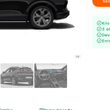
Sol
Kil
5 a
Dev
Ent
1
/
5