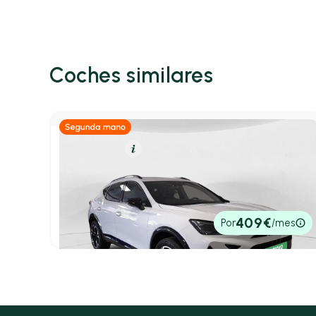
Coches similares
Gasolina
Resumen
CUPRA Formentor
1.5 TSI 110kW (150 CV)
2025
10.784 km
150cv
Manual
28.900€
409€
Por
/mes
P.V.P. contado