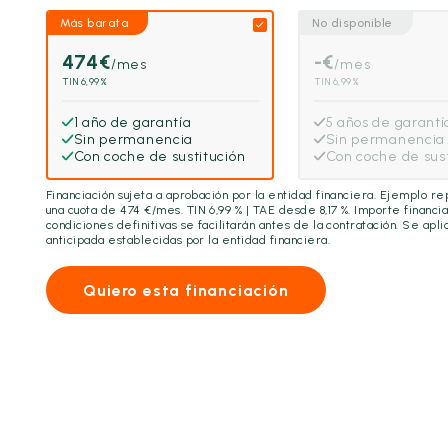
Más barata
No disponible
474
€
-
€
/mes
/mes
TIN 6,99%
TIN 6,99%
1 año de garantía
5 años de garantí
Sin permanencia
Sin permanencia
Con coche de sustitución
Con coche de sust
Financiación sujeta a aprobación por la entidad financiera. Ejemplo r
una cuota de
474
€/mes. TIN 6,99 % | TAE desde 8,17 %. Importe financi
condiciones definitivas se facilitarán antes de la contratación. Se ap
anticipada establecidas por la entidad financiera.
Quiero esta financiación