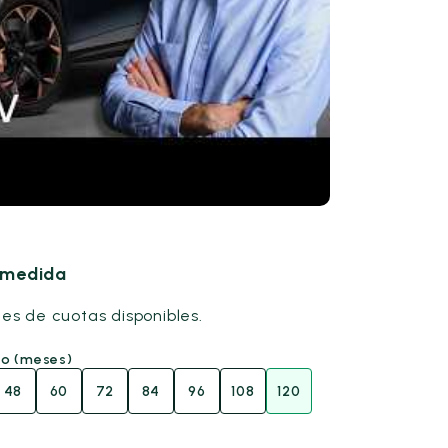
u medida
nes de cuotas disponibles.
go (meses)
48
60
72
84
96
108
120