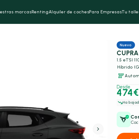
estras marcas
Renting
Alquiler de coches
Para Empresas
Tu talle
Nuevo
CUPRA
1.5 eTSI 1
Híbrido (
Autom
Desde
474€
Ha bajad
Co
Coc