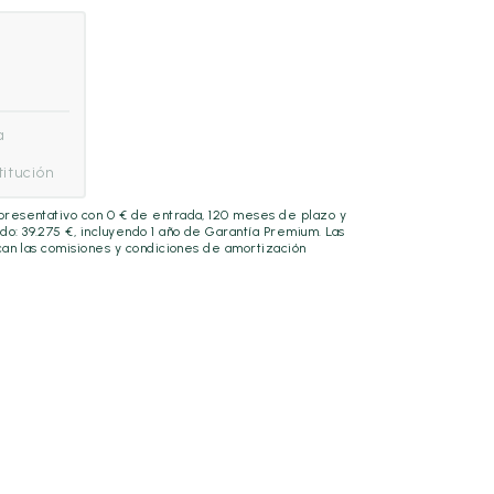
a
itución
epresentativo con
0
€ de entrada,
120
meses de plazo y
ado:
39.275
€, incluyendo
1 año
de Garantía Premium. Las
lican las comisiones y condiciones de amortización