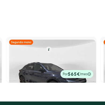
Híbrido Enchufable
Resumen
CUPRA Formentor
1.5 TSI e-Hybrid 200kW (272 CV) VZ DSG
2024
10.731 km
272cv
Automático
39.900€
565€
Por
/mes
P.V.P. contado