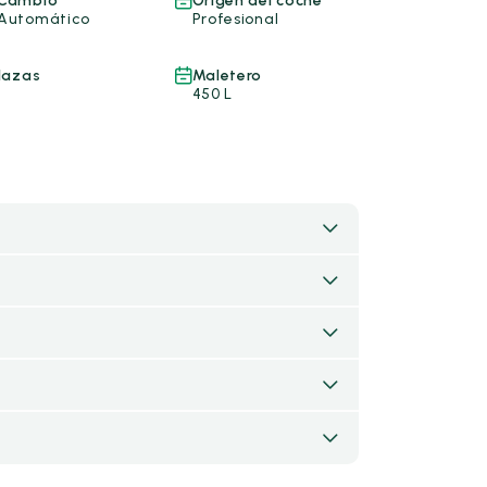
Cambio
Origen del coche
Automático
Profesional
lazas
Maletero
450 L