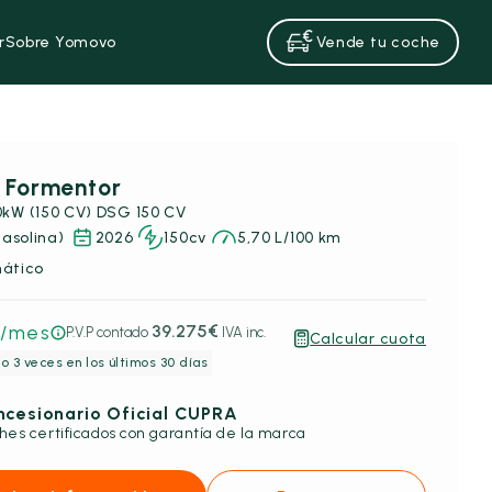
r
Sobre Yomovo
Vende tu coche
 Formentor
10kW (150 CV) DSG 150 CV
Gasolina)
2026
150cv
5,70 L/100 km
ático
/mes
39.275€
P.V.P contado
IVA inc.
Calcular cuota
o 3 veces en los últimos 30 días
ncesionario Oficial CUPRA
hes certificados con garantía de la marca