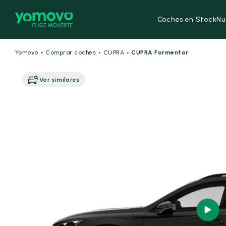
Coches en Stock
Nu
·
·
·
Yomovo
Comprar coches
CUPRA
CUPRA Formentor
Ver similares