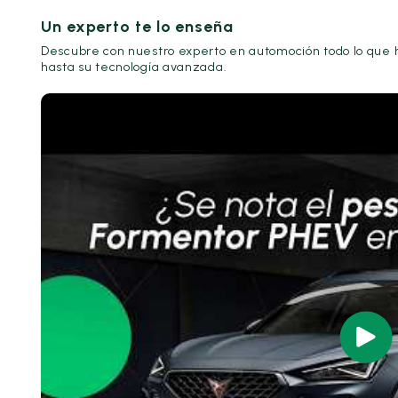
Un experto te lo enseña
Descubre con nuestro experto en automoción todo lo que h
hasta su tecnología avanzada.