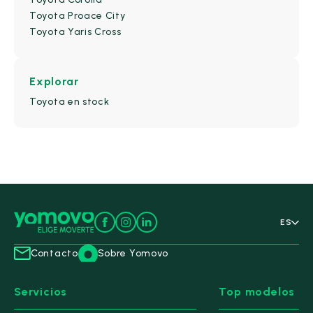
Toyota Proace City
Toyota Yaris Cross
Alfa Romeo
(11)
Explorar
BYD
(15)
Toyota en stock
Changan
(1)
Citroën
(143)
CUPRA
(70)
DS
(26)
ES
Ebro
(39)
Contacto
Sobre Yomovo
Fiat
(65)
Servicios
Top modelos
Honda
(27)