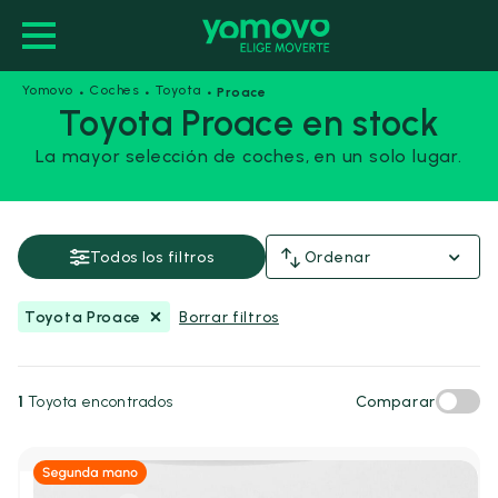
·
·
·
Yomovo
Coches
Toyota
Proace
Toyota Proace en stock
La mayor selección de coches, en un solo lugar.
Toyota Proace
Guardar esta búsqueda
Todos los filtros
Ordenar
Precio y financiación
Toyota Proace
Borrar filtros
Precio
Desde
Hasta
-
1
Toyota encontrados
Comparar
€
€