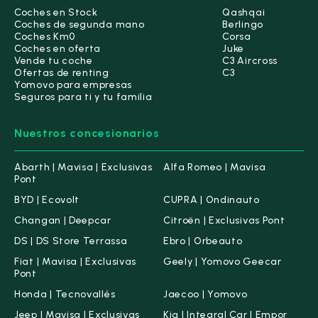
Coches en Stock
Qashqai
Jaecoo
(8)
Coches de segunda mano
Berlingo
Coches Km0
Corsa
Coches en oferta
Juke
Jeep
(38)
Vende tu coche
C3 Aircross
Ofertas de renting
C3
Kia
(159)
Yomovo para empresas
Seguros para ti y tu familia
Lancia
(6)
Nuestros concesionarios
Leapmotor
(2)
Abarth | Mavisa | Exclusivas
Alfa Romeo | Mavisa
MG
(36)
Pont
BYD | Ecovolt
CUPRA | Ondinauto
Nissan
(200)
Changan | Deepcar
Citroën | Exclusivas Pont
Omoda
(8)
DS | DS Store Terrassa
Ebro | Orbeauto
Fiat | Mavisa | Exclusivas
Geely | Yomovo Geecar
Opel
(83)
Pont
Honda | Tecnovallés
Jaecoo | Yomovo
Peugeot
(171)
Jeep | Mavisa | Exclusivas
Kia | Integral Car | Empor