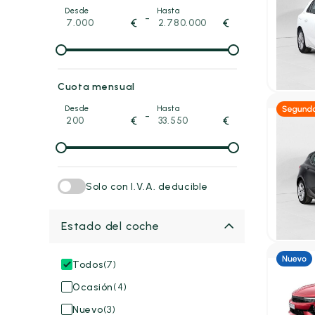
Desde
Hasta
-
Opel 
€
€
1.2T XH
2023
61
14.50
P.V.P. con
Cuota mensual
Desde
Hasta
-
€
€
Gas
Opel 
1.2T SH
Tech
Solo con I.V.A. deducible
2021
58.
13.95
Estado del coche
P.V.P. con
Todos
(7)
Eléctric
Ocasión
(4)
Opel 
Nuevo
(3)