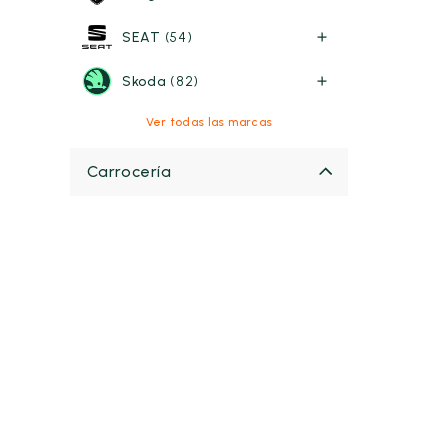
SEAT
(54)
Skoda
(82)
Ver todas las marcas
Carrocería
Berlina
(5)
Cabriolet
(0)
Deportivo
(0)
Familiar
(2)