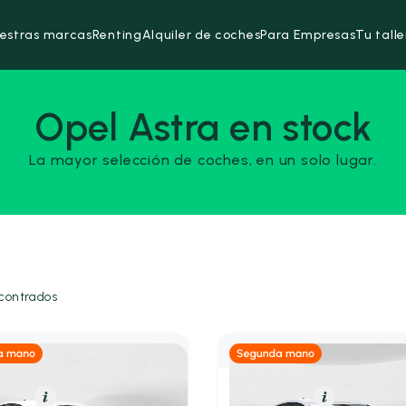
estras marcas
Renting
Alquiler de coches
Para Empresas
Tu talle
Opel Astra en stock
La mayor selección de coches, en un solo lugar.
contrados
olina
Resumen
Gasolina
Resumen