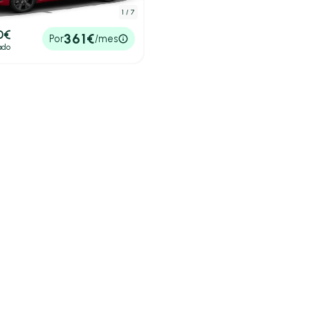
GS Auto
1
/ 7
utomático
0€
361€
Por
/mes
tado