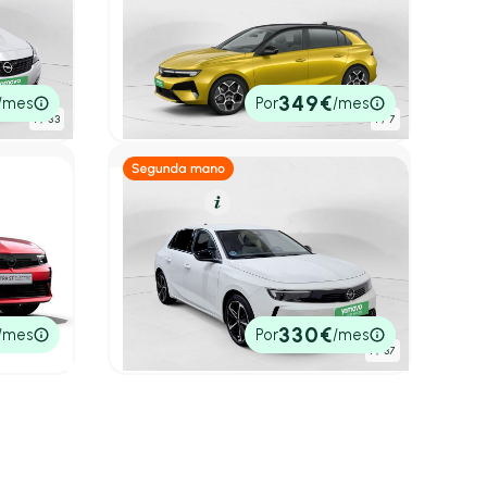
Opel Astra
Berlina 1.2T XHT HYBRID 107KW
imate
ULTIMATE EDCT6 146 5P
4,80 l/100 Km
146cv
Automático
28.950€
349€
/mes
Por
/mes
P.V.P. contado
1
/ 33
1
/ 7
Diésel
Resumen
Opel Astra
1.5D DTH 96kW (130CV) Elegance
 156 5P
Auto
2023
63.049 km
130cv
Automático
18.600€
330€
/mes
Por
/mes
P.V.P. contado
1
/ 37