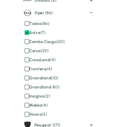
Omoda
(8)
Opel
(86)
Todos
(86)
Astra
(7)
Combo Cargo
(20)
Corsa
(29)
CrossLand
(4)
Frontera
(4)
Grandland
(10)
Grandland X
(1)
Insignia
(2)
Mokka
(4)
Vivaro
(5)
Peugeot
(171)