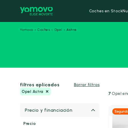
Coches en Stock
Nu
·
·
·
Yomovo
Coches
Opel
Astra
filtros aplicados
Borrar filtros
Opel Astra
7
Opel en
Precio y financiación
Precio
Gas