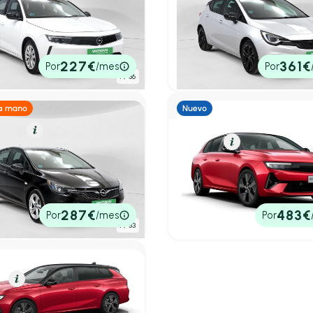
Astra
Opel Astra
L 81kW (110CV) Edition
1.2T SHR 107kW (145CV) Ult
.250 km
110cv
Manual
2021
45.441 km
145cv
Manual
0€
14.500€
227€
361€
Por
/mes
Por
tado
P.V.P. contado
1
/ 36
olina
Resumen
Eléctrico
Resumen
Astra
Opel Astra
L 81kW (110CV) Design &
Familiar BEV 54KW GS AUTO
036 km
110cv
Manual
156cv
Automático
0€
39.744€
287€
483€
Por
/mes
Por
tado
P.V.P. contado
1
/ 33
o
Resumen
Astra