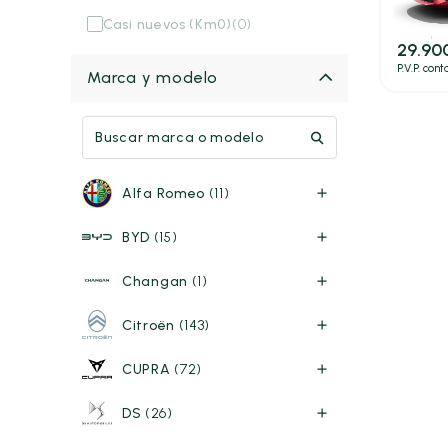
54kWh 
Casi nuevos (Km0)
(0)
156cv
A
29.90
P.V.P. con
Marca y modelo
Alfa Romeo
(11)
BYD
(15)
Changan
(1)
Citroën
(143)
CUPRA
(72)
DS
(26)