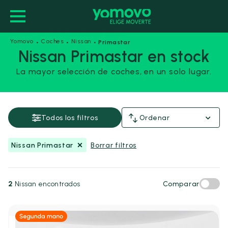
·
·
·
Yomovo
Coches
Nissan
Primastar
Nissan Primastar en stock
La mayor selección de coches, en un solo lugar.
Nissan Primastar
Guardar esta búsqueda
Todos los filtros
Ordenar
Precio y financiación
Nissan Primastar
Borrar filtros
Precio
Desde
Hasta
-
2
Nissan encontrados
Comparar
€
€