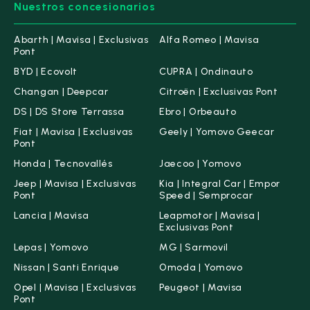
Leaf
(2)
Nuestros concesionarios
Micra
(10)
Abarth | Mavisa | Exclusivas
Alfa Romeo | Mavisa
NV200
(1)
Pont
Primastar
(2)
BYD | Ecovolt
CUPRA | Ondinauto
Changan | Deepcar
Citroën | Exclusivas Pont
Qashqai
(120)
DS | DS Store Terrassa
Ebro | Orbeauto
Townstar
(4)
Fiat | Mavisa | Exclusivas
Geely | Yomovo Geecar
X-Trail
(13)
Pont
Honda | Tecnovallés
Jaecoo | Yomovo
Omoda
(8)
Jeep | Mavisa | Exclusivas
Kia | Integral Car | Empor
Opel
(83)
Pont
Speed | Semprocar
Lancia | Mavisa
Leapmotor | Mavisa |
Peugeot
(174)
Exclusivas Pont
Lepas | Yomovo
MG | Sarmovil
SEAT
(52)
Nissan | Santi Enrique
Omoda | Yomovo
Skoda
(82)
Opel | Mavisa | Exclusivas
Peugeot | Mavisa
Pont