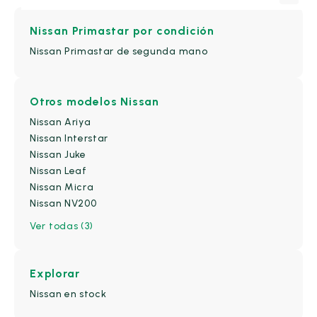
Nissan Primastar
por condición
Nissan Primastar de segunda mano
Alfa Romeo
(11)
BYD
(14)
Otros modelos Nissan
Changan
(1)
Nissan Ariya
Nissan Interstar
Citroën
(141)
Nissan Juke
Nissan Leaf
CUPRA
(69)
Nissan Micra
Nissan NV200
DS
(26)
Ver todas (3)
Ebro
(37)
Fiat
(64)
Explorar
Nissan en stock
Honda
(27)