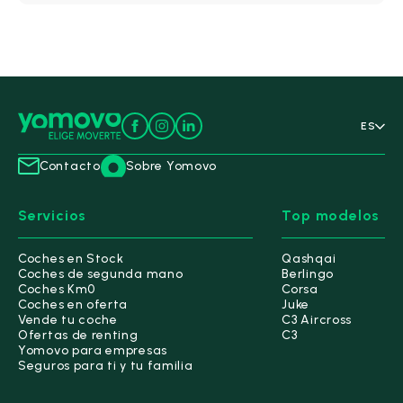
Jaecoo
(8)
Jeep
(36)
Kia
(159)
ES
Lancia
(6)
Contacto
Sobre Yomovo
Leapmotor
(2)
Servicios
Top modelos
MG
(36)
Coches en Stock
Qashqai
Nissan
(197)
Coches de segunda mano
Berlingo
Coches Km0
Corsa
Todos
(197)
Coches en oferta
Juke
Vende tu coche
C3 Aircross
Ariya
(2)
Ofertas de renting
C3
Yomovo para empresas
Interstar
(2)
Seguros para ti y tu familia
Juke
(41)