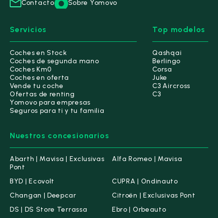
Contacto
Sobre Yomovo
Servicios
Top modelos
Coches en Stock
Qashqai
Coches de segunda mano
Berlingo
Coches Km0
Corsa
Coches en oferta
Juke
Vende tu coche
C3 Aircross
Ofertas de renting
C3
Yomovo para empresas
Seguros para ti y tu familia
Nuestros concesionarios
Abarth | Mavisa | Exclusivas
Alfa Romeo | Mavisa
Pont
BYD | Ecovolt
CUPRA | Ondinauto
Changan | Deepcar
Citroën | Exclusivas Pont
DS | DS Store Terrassa
Ebro | Orbeauto