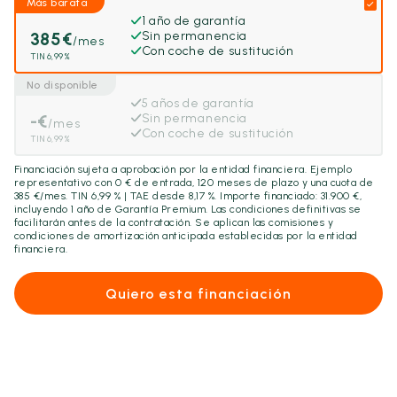
Más barata
1 año de garantía
385
€
Sin permanencia
/mes
Con coche de sustitución
TIN 6,99%
No disponible
5 años de garantía
-
€
Sin permanencia
/mes
Con coche de sustitución
TIN 6,99%
Financiación sujeta a aprobación por la entidad financiera. Ejemplo
representativo con
0
€ de entrada,
120
meses de plazo y una cuota de
385
€/mes. TIN 6,99 % | TAE desde 8,17 %. Importe financiado:
31.900
€,
incluyendo
1 año
de Garantía Premium. Las condiciones definitivas se
facilitarán antes de la contratación. Se aplican las comisiones y
condiciones de amortización anticipada establecidas por la entidad
financiera.
Quiero esta financiación