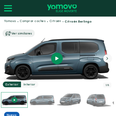
·
·
·
Yomovo
Comprar coches
Citroën
Citroën Berlingo
Ver similares
Exterior
Interior
1
/
8
Nuevo