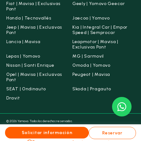
Fiat | Mavisa | Exclusivas
Geely | Yomovo Geecar
Pont
Honda | Tecnovallés
Jaecoo | Yomovo
Jeep | Mavisa | Exclusivas
Kia | Integral Car | Empor
Pont
Speed | Semprocar
Lancia | Mavisa
Leapmotor | Mavisa |
Exclusivas Pont
Lepas | Yomovo
MG | Sarmovil
Nissan | Santi Enrique
Omoda | Yomovo
Opel | Mavisa | Exclusivas
Peugeot | Mavisa
Pont
SEAT | Ondinauto
Skoda | Pragauto
Dravit
© 2026 Yomovo. Todos los derechos reservados.
Condiciones legales
Aviso legal
Política de Cookies
Política de Privacidad
Canal ético
Solicitar información
Reservar