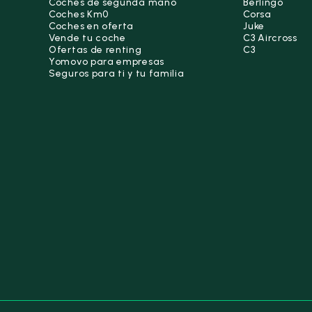
Coches de segunda mano
Berlingo
Coches Km0
Corsa
Coches en oferta
Juke
Vende tu coche
C3 Aircross
Ofertas de renting
C3
Yomovo para empresas
Seguros para ti y tu familia