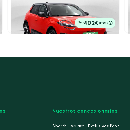
Nissan Micra
Long Range 4x2 Tekna
2025
1 km
150cv
Automático
30.900€
402€
Por
/mes
P.V.P. contado
os
Nuestros concesionarios
Abarth | Mavisa | Exclusivas Pont