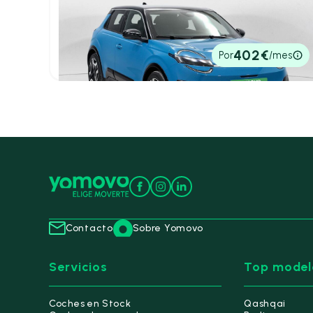
Nissan Micra
Long Range 4x2 Tekna
2025
1.144 km
150cv
Automático
30.900€
402€
Por
/mes
P.V.P. contado
Contacto
Sobre Yomovo
Servicios
Top model
Coches en Stock
Qashqai