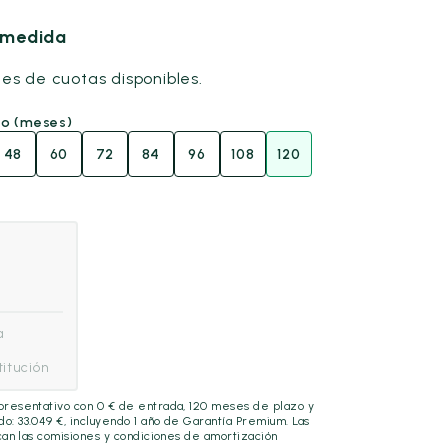
u medida
nes de cuotas disponibles.
go (meses)
48
60
72
84
96
108
120
a
itución
epresentativo con
0
€ de entrada,
120
meses de plazo y
ado:
33.049
€, incluyendo
1 año
de Garantía Premium. Las
lican las comisiones y condiciones de amortización