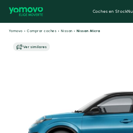
Coches en Stock
Nu
·
·
·
Yomovo
Comprar coches
Nissan
Nissan Micra
Ver similares