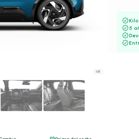
Kil
5 a
Dev
Ent
1
/
5