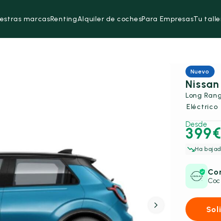
estras marcas
Renting
Alquiler de coches
Para Empresas
Tu talle
Nuevo
Nissan
Long Rang
Eléctrico
Desde
399
Ha bajad
Con
Coc
Sol