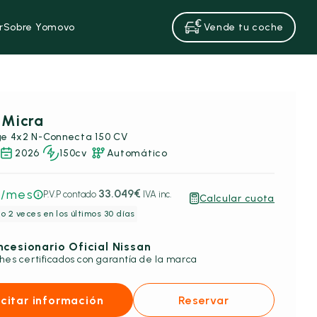
r
Sobre Yomovo
Vende tu coche
 Micra
e 4x2 N-Connecta 150 CV
2026
150cv
Automático
€
/mes
33.049€
P.V.P contado
IVA inc.
Calcular cuota
o 2 veces en los últimos 30 días
cesionario Oficial Nissan
hes certificados con garantía de la marca
icitar información
Reservar