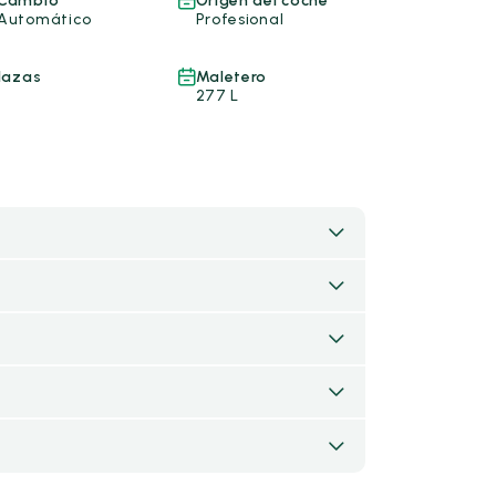
Cambio
Origen del coche
Automático
Profesional
lazas
Maletero
277 L