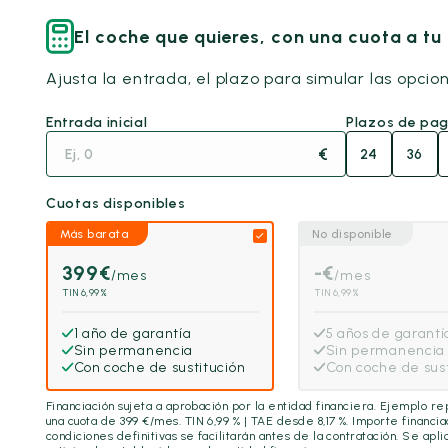
El coche que quieres, con una cuota a t
Ajusta la entrada, el plazo para simular las opcio
Entrada inicial
Plazos de pa
€
24
36
Cuotas disponibles
Más barata
No disponible
399
€
-
€
/mes
/mes
TIN 6,99%
TIN 6,99%
1 año de garantía
5 años de garantí
Sin permanencia
Sin permanencia
Con coche de sustitución
Con coche de sust
Financiación sujeta a aprobación por la entidad financiera. Ejemplo r
una cuota de
399
€/mes. TIN 6,99 % | TAE desde 8,17 %. Importe financi
condiciones definitivas se facilitarán antes de la contratación. Se ap