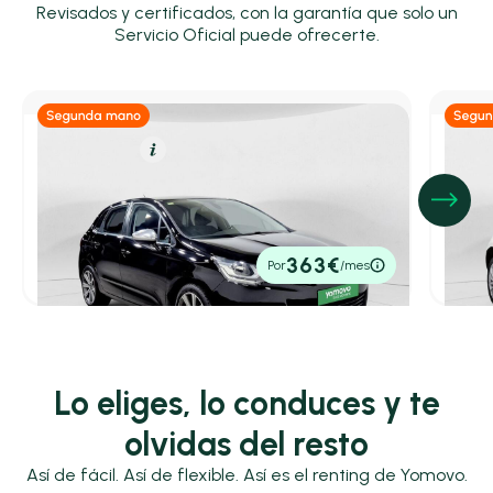
Revisados y certificados, con la garantía que solo un
Servicio Oficial puede ofrecerte.
Gasolina
Resumen
Hí
Citroën C4
Fiat
PureTech S&S 130 Feel Edition
Cult 1
2016
74.801 km
130cv
Manual
2021
4
7.800€
10.5
363€
Por
/mes
P.V.P. contado
P.V.P. c
Lo eliges, lo conduces y te
olvidas del resto
Así de fácil. Así de flexible. Así es el renting de Yomovo.