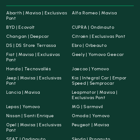
Abarth | Mavisa | Exclusivas
Alfa Romeo | Mavisa
Pont
BYD | Ecovolt
CUPRA | Ondinauto
Changan | Deepcar
Citroën | Exclusivas Pont
DS | DS Store Terrassa
Ebro | Orbeauto
Fiat | Mavisa | Exclusivas
Geely | Yomovo Geecar
Pont
Honda | Tecnovallés
Jaecoo | Yomovo
Jeep | Mavisa | Exclusivas
Kia | Integral Car | Empor
Pont
Speed | Semprocar
Lancia | Mavisa
Leapmotor | Mavisa |
Exclusivas Pont
Lepas | Yomovo
MG | Sarmovil
Nissan | Santi Enrique
Omoda | Yomovo
Opel | Mavisa | Exclusivas
Peugeot | Mavisa
Pont
SEAT | Ondinauto
Skoda | Pragauto