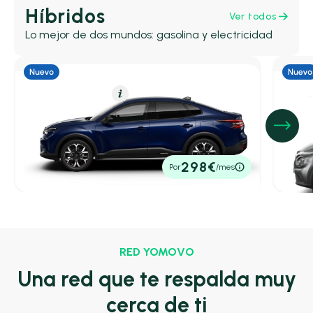
Híbridos
Ver todos
Lo mejor de dos mundos: gasolina y electricidad
Híbrido (Gasolina)
Resumen
Híbrid
Citroën C4 X
Niss
Hybrid 145 ë-DCS6 Max
1.6 H
4,70 l/100 Km
145cv
Automático
4,70 l
24.700€
26.8
298€
Por
/mes
P.V.P. contado
P.V.P. c
RED YOMOVO
Una red que te respalda muy
cerca de ti